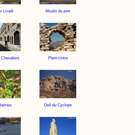
o Livadi
Moulin du port
 Chevaliers
Plein-cintre
tarines
Oeil du Cyclope