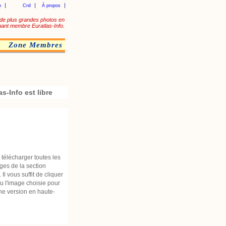
n
Cnil
À propos
de plus grandes photos en
ant membre Euratlas-Info.
Zone Membres
as-Info est libre
télécharger toutes les
ges de la section
 Il vous suffit de cliquer
ou l'image choisie pour
une version en haute-