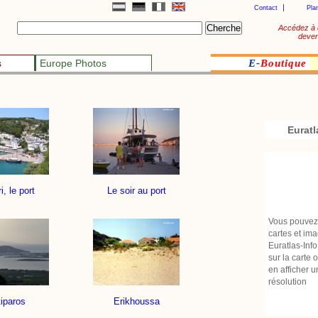
Contact
Pla
Accédez à 
deven
s
Europe Photos
E-
Boutique
Euratl
ri, le port
Le soir au port
Vous pouvez 
cartes et ima
Euratlas-Info.
sur la carte 
en afficher 
résolution
iparos
Erikhoussa