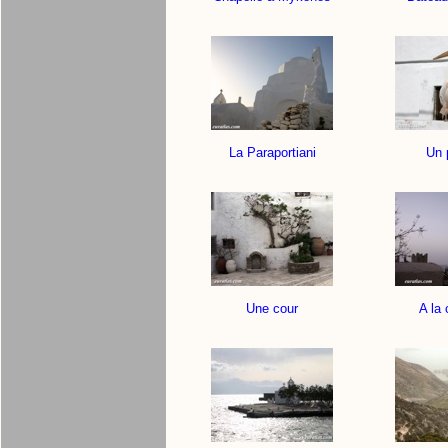
La Paraportiani
Un 
Une cour
A la 