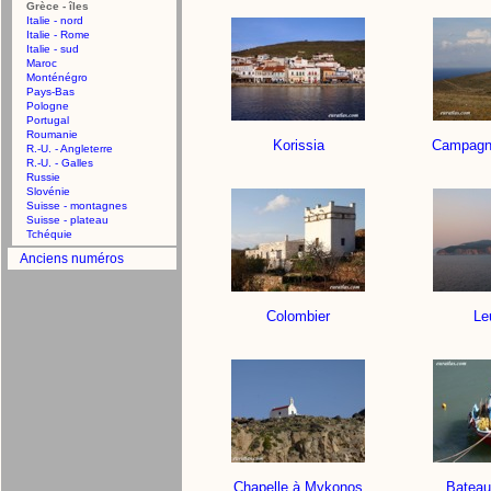
Grèce - îles
Italie - nord
Italie - Rome
Italie - sud
Maroc
Monténégro
Pays-Bas
Pologne
Portugal
Roumanie
Korissia
Campagn
R.-U. - Angleterre
R.-U. - Galles
Russie
Slovénie
Suisse - montagnes
Suisse - plateau
Tchéquie
Anciens numéros
Colombier
Le
Chapelle à Mykonos
Bateau