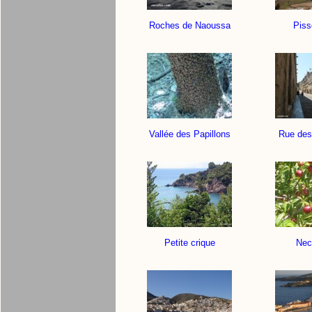
Roches de Naoussa
Piss
Vallée des Papillons
Rue des
Petite crique
Nec