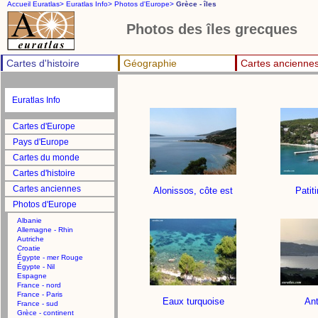
Accueil Euratlas>
Euratlas Info>
Photos d'Europe>
Grèce - îles
Photos des îles grecques
Cartes d'histoire
Géographie
Cartes ancienne
Euratlas Info
Cartes d'Europe
Pays d'Europe
Cartes du monde
Cartes d'histoire
Cartes anciennes
Alonissos, côte est
Patiti
Photos d'Europe
Albanie
Allemagne - Rhin
Autriche
Croatie
Égypte - mer Rouge
Égypte - Nil
Espagne
France - nord
France - Paris
Eaux turquoise
Ant
France - sud
Grèce - continent