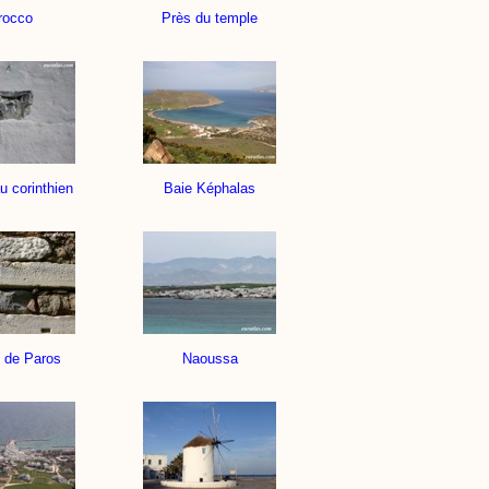
rocco
Près du temple
u corinthien
Baie Képhalas
 de Paros
Naoussa