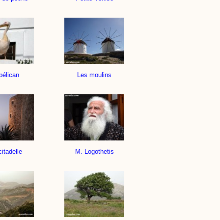
pélican
Les moulins
citadelle
M. Logothetis