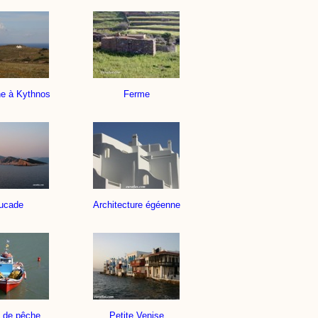
e à Kythnos
Ferme
ucade
Architecture égéenne
 de pêche
Petite Venise