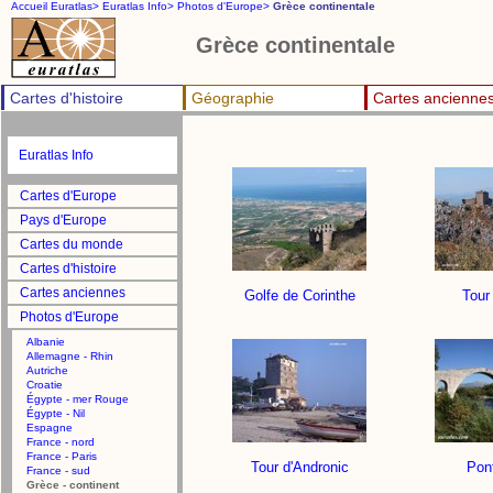
Accueil Euratlas>
Euratlas Info>
Photos d'Europe>
Grèce continentale
Grèce continentale
Cartes d'histoire
Géographie
Cartes ancienne
Euratlas Info
Cartes d'Europe
Pays d'Europe
Cartes du monde
Cartes d'histoire
Cartes anciennes
Golfe de Corinthe
Tour
Photos d'Europe
Albanie
Allemagne - Rhin
Autriche
Croatie
Égypte - mer Rouge
Égypte - Nil
Espagne
France - nord
France - Paris
Tour d'Andronic
Pont
France - sud
Grèce - continent