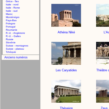
Grèce - îles
Italie - nord
Italie - Rome
Italie - sud
Maroc
Monténégro
Pays-Bas
Pologne
Portugal
Roumanie
Athéna Niké
L'A
R.-U. - Angleterre
R.-U. - Galles
Russie
Slovénie
Suisse - montagnes
Suisse - plateau
Tchéquie
Anciens numéros
Les Caryatides
Théâtre 
Théseion
Zeus 