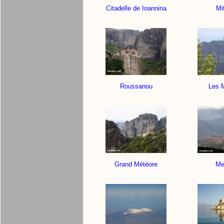
Citadelle de Ioannina
Mit
Roussanou
Les 
Grand Météore
Me