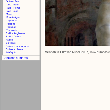
Grèce - îles
Italie - nord
Italie - Rome
Italie - sud
Maroc
Monténégro
Pays-Bas
Pologne
Portugal
Roumanie
R.-U. - Angleterre
R.-U. - Galles
Russie
Slovénie
Suisse - montagnes
Suisse - plateau
Mention
: © Euratlas-Nussli 2007, www.euratlas.
Tchéquie
Anciens numéros