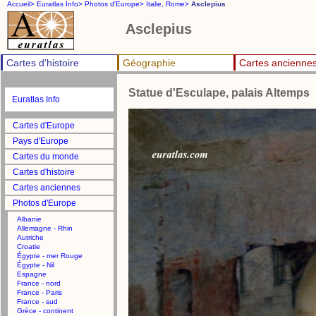
Accueil>
Euratlas Info>
Photos d'Europe>
Italie, Rome>
Asclepius
Asclepius
Cartes d'histoire
Géographie
Cartes ancienne
Statue d'Esculape, palais Altemps
Euratlas Info
Cartes d'Europe
Pays d'Europe
Cartes du monde
Cartes d'histoire
Cartes anciennes
Photos d'Europe
Albanie
Allemagne - Rhin
Autriche
Croatie
Égypte - mer Rouge
Égypte - Nil
Espagne
France - nord
France - Paris
France - sud
Grèce - continent