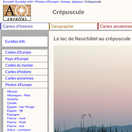
Accueil>
Euratlas Info>
Photos d'Europe>
Suisse, plateau>
Crépuscule
Crépuscule
Cartes d'histoire
Géographie
Cartes ancienne
Le lac de Neuchâtel au crépuscule
Euratlas Info
Cartes d'Europe
Pays d'Europe
Cartes du monde
Cartes d'histoire
Cartes anciennes
Photos d'Europe
Albanie
Allemagne - Rhin
Autriche
Croatie
Égypte - mer Rouge
Égypte - Nil
Espagne
France - nord
France - Paris
France - sud
Grèce - continent